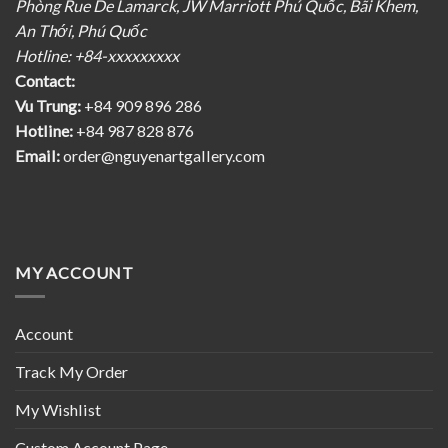
Phòng Rue De Lamarck, JW Marriott Phú Quốc, Bãi Khem,
An Thới, Phú Quốc
Hotline: +84-xxxxxxxxx
Contact:
Vu Trung:
+84 909 896 286
Hotline:
+84 987 828 876
Email:
order@nguyenartgallery.com
MY ACCOUNT
Account
Track My Order
My Wishlist
Custom Account Page