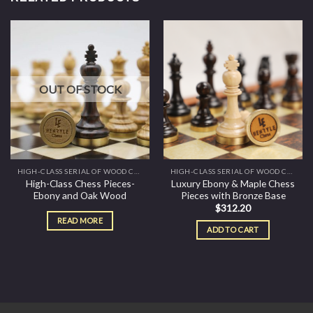
OUT OF STOCK
HIGH-CLASS SERIAL OF WOOD CHESS PIECES
HIGH-CLASS SERIAL OF WOOD CHESS PIECES
High-Class Chess Pieces-
Luxury Ebony & Maple Chess
Ebony and Oak Wood
Pieces with Bronze Base
$
312.20
READ MORE
ADD TO CART