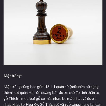
Mặt trắng:
Mặt trắng cũng bao gồm 16 + 1 quân cờ (một nửa bộ cộng
thêm một quân Hậu để quảng bá), được chế độ tinh thần từ
gỗ Thích – một loại gỗ có màu nhạt, bề mặt nhạt và được
nhập khẩu từ Hoa Kỳ. Gỗ Thích có vân gỗ sáng, mang lại cảm