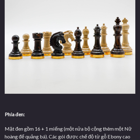
Phía đen:
Mặt đen gồm 16 + 1 miếng (một nửa bộ cộng thêm một Nữ
hoàng để quảng bá). Các gói được chế độ từ gỗ Ebony cao